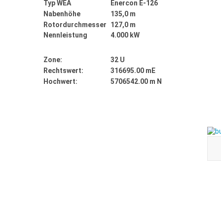
Typ WEA
Enercon E-126
Nabenhöhe
135,0 m
Rotordurchmesser
127,0 m
Nennleistung
4.000 kW
Zone:
32 U
Rechtswert:
316695.00 mE
Hochwert:
5706542.00 m N