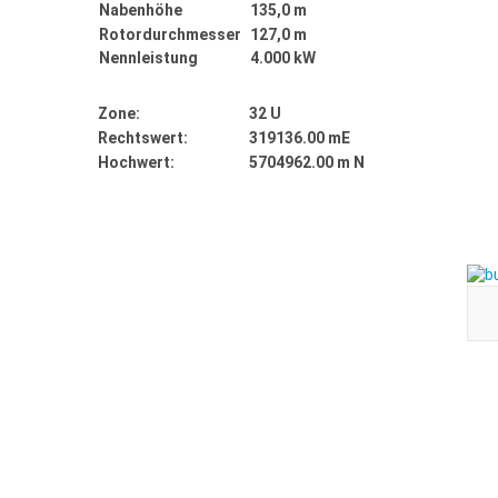
Nabenhöhe
135,0 m
Rotordurchmesser
127,0 m
Nennleistung
4.000 kW
Zone:
32 U
Rechtswert:
319136.00 mE
Hochwert:
5704962.00 m N